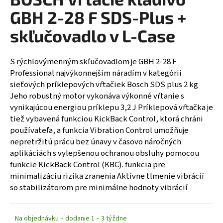
á
GBH 2-28 F SDS-Plus +
j
skľučovadlo v L-Case
s
ť
S rýchlovýmenným skľučovadlom je GBH 2-28 F
?
Professional najvýkonnejším náradím v kategórii
sieťových príklepových vŕtačiek Bosch SDS plus 2 kg
Jeho robustný motor vykonáva výkonné vŕtanie s
vynikajúcou energiou príklepu 3,2 J Príklepová vŕtačka je
HĽADAŤ
tiež vybavená funkciou KickBack Control, ktorá chráni
používateľa, a funkcia Vibration Control umožňuje
nepretržitú prácu bez únavy v časovo náročných
aplikáciách s vylepšenou ochranou obsluhy pomocou
funkcie KickBack Control (KBC). funkcia pre
minimalizáciu rizika zranenia Aktívne tlmenie vibrácií
so stabilizátorom pre minimálne hodnoty vibrácií
Na objednávku – dodanie 1 – 3 týždne