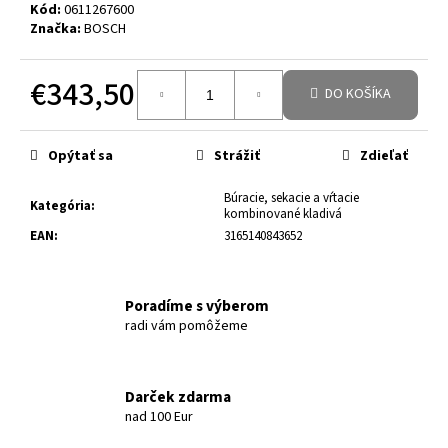
Kód:
0611267600
Značka:
BOSCH
€343,50
DO KOŠÍKA
Jednotková cena:
Opýtať sa
Strážiť
Zdieľať
Búracie, sekacie a vŕtacie
Kategória
:
kombinované kladivá
EAN
:
3165140843652
Poradíme s výberom
radi vám pomôžeme
Darček zdarma
nad 100 Eur