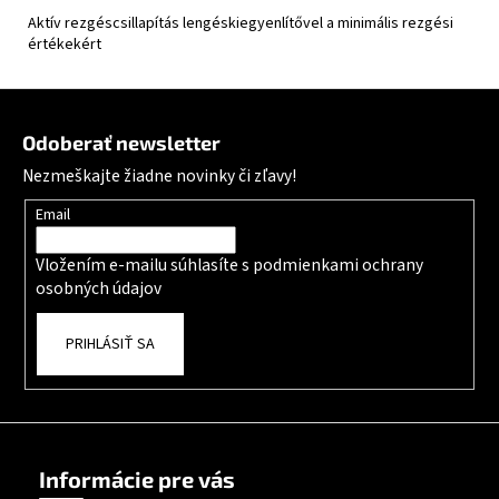
Aktív rezgéscsillapítás lengéskiegyenlítővel a minimális rezgési
értékekért
Zápätie
Odoberať newsletter
Nezmeškajte žiadne novinky či zľavy!
Email
Vložením e-mailu súhlasíte s
podmienkami ochrany
osobných údajov
PRIHLÁSIŤ SA
Informácie pre vás