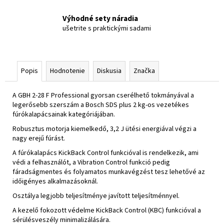
Výhodné sety náradia
ušetrite s praktickými sadami
Popis
Hodnotenie
Diskusia
Značka
A GBH 2-28 F Professional gyorsan cserélhető tokmányával a
legerősebb szerszám a Bosch SDS plus 2 kg-os vezetékes
fúrókalapácsainak kategóriájában.
Robusztus motorja kiemelkedő, 3,2 J ütési energiával végzi a
nagy erejű fúrást.
A fúrókalapács KickBack Control funkcióval is rendelkezik, ami
védi a felhasználót, a Vibration Control funkció pedig
fáradságmentes és folyamatos munkavégzést tesz lehetővé az
időigényes alkalmazásoknál.
Osztálya legjobb teljesítménye javított teljesítménnyel.
A kezelő fokozott védelme KickBack Control (KBC) funkcióval a
sérülésveszély minimalizálására.