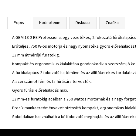
Popis
Hodnotenie
Diskusia
Značka
A GBM 13-2 RE Professional egy vezetékes, 2 fokozatú fúrókalapács
Erőteljes, 750 W-os motorja és nagy nyomatéka gyors előrehaladást
13 mm átmérőjű furatokig.
Kompakt és ergonomikus kialakítása gondoskodik a szerszám jó k
A fúrókalapács 2 fokozatú hajtóműve és az állítókerekes fordulatsz
A szerszámot fém és fa fúrására tervezték.
Gyors fúrási előrehaladás max.
13 mm-es furatokig acélban a 750 wattos motornak és a nagy forg
Precíz munkaeredményeket biztosító kompakt, ergonomikus kialak
Sokoldalúan használható a kétfokozatú meghajtás és az állítókerek
Zápätie