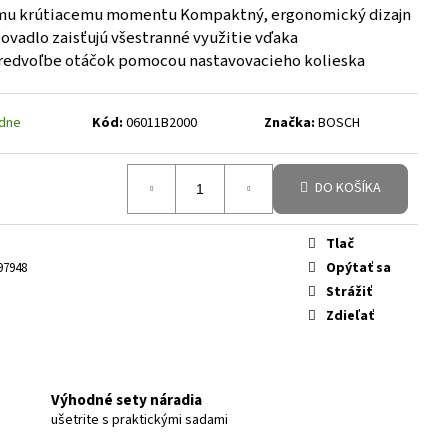
ému krútiacemu momentu Kompaktný, ergonomický dizajn
ovadlo zaisťujú všestranné využitie vďaka
redvoľbe otáčok pomocou nastavovacieho kolieska
ždne
Kód:
06011B2000
Značka:
BOSCH
DO KOŠÍKA
Tlač
Opýtať sa
97948
Strážiť
Zdieľať
Výhodné sety náradia
ušetrite s praktickými sadami