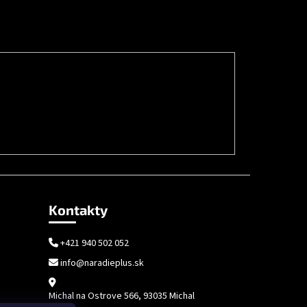
Kontakty
+421 940 502 052
info@naradieplus.sk
Michal na Ostrove 566, 93035 Michal