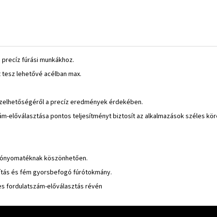
 precíz fúrási munkákhoz.
 tesz lehetővé acélban max.
ezelhetőségéről a precíz eredmények érdekében.
ám-előválasztása pontos teljesítményt biztosít az alkalmazások széles kö
atónyomatéknak köszönhetően.
ítás és fém gyorsbefogó fúrótokmány.
es fordulatszám-előválasztás révén