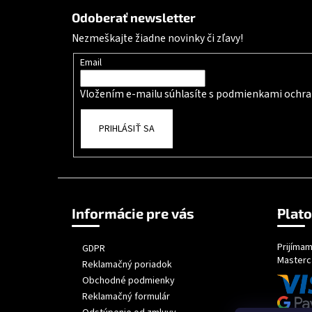
Odoberať newsletter
Nezmeškajte žiadne novinky či zľavy!
Email
Vložením e-mailu súhlasíte s
podmienkami ochra
PRIHLÁSIŤ SA
Informácie pre vás
Plat
Prijímam
GDPR
Masterc
Reklamačný poriadok
Obchodné podmienky
Reklamačný formulár