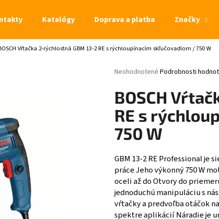
ntakty
Katalógy
Doprava a platba
Značky
BOSCH Vŕtačka 2-rýchlostná GBM 13-2 RE s rýchloupínacím skľučovadlom / 750 W
Čo potrebujete nájsť?
Priemerné hodnotenie produktu je 0,
Neohodnotené
Podrobnosti hodnot
HĽADAŤ
BOSCH Vŕtačk
RE s rýchlou
750 W
GBM 13-2 RE Professional je s
práce Jeho výkonný 750 W mot
oceli až do Otvory do prieme
jednoduchú manipuláciu s nás
vŕtačky a predvoľba otáčok na
spektre aplikácií Náradie je u