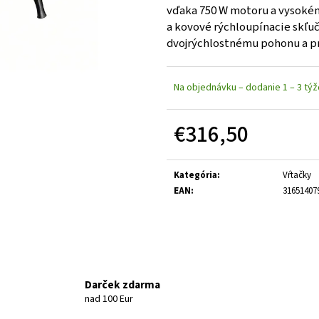
vďaka 750 W motoru a vysok
a kovové rýchloupínacie skľuč
dvojrýchlostnému pohonu a p
Na objednávku – dodanie 1 – 3 tý
€316,50
Jednotková cena:
Kategória
:
Vŕtačky
EAN
:
31651407
Darček zdarma
nad 100 Eur