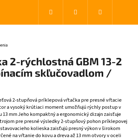
Hľadať
Prihlásenie
Nákupný koší
0 z 5 hviezdičiek.
enia
a 2-rýchlostná GBM 13-2
pínacím skľučovadlom /
ieťová 2-stupňová príklepová vŕtačka pre presné vŕtacie
or a vysoký krútiaci moment umožňujú rýchly postup v
ru 13 mm Jeho kompaktný a ergonomický dizajn zaisťuje
trojom pre presné výsledky 2-stupňový pohon príklepovej
stavovacieho kolieska zaisťujú presný výkon v širokom
rčené na vŕtanie do kovu a dreva až 13 mm otvory v oceli