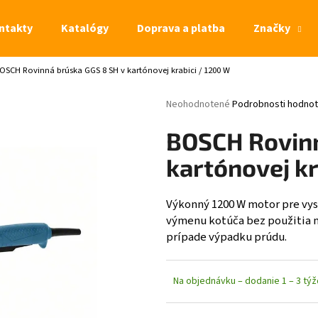
ntakty
Katalógy
Doprava a platba
Značky
OSCH Rovinná brúska GGS 8 SH v kartónovej krabici / 1200 W
Čo potrebujete nájsť?
Priemerné hodnotenie produktu je 0,
Neohodnotené
Podrobnosti hodnot
HĽADAŤ
BOSCH Rovinn
kartónovej kr
Výkonný 1200 W motor pre vys
výmenu kotúča bez použitia n
prípade výpadku prúdu.
Na objednávku – dodanie 1 – 3 tý