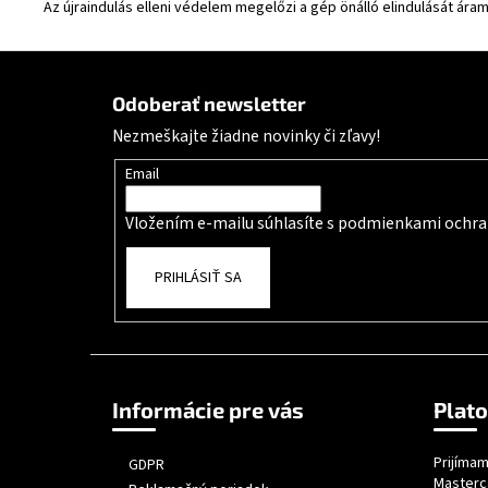
Az újraindulás elleni védelem megelőzi a gép önálló elindulását ár
Zápätie
Odoberať newsletter
Nezmeškajte žiadne novinky či zľavy!
Email
Vložením e-mailu súhlasíte s
podmienkami ochra
PRIHLÁSIŤ SA
Informácie pre vás
Plat
Prijímam
GDPR
Masterc