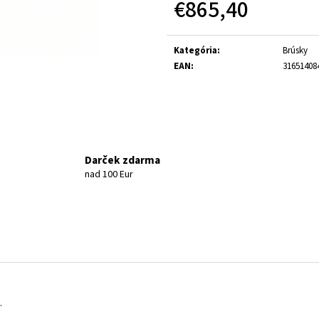
€865,40
Jednotková cena:
Kategória
:
Brúsky
EAN
:
31651408
Darček zdarma
nad 100 Eur
.