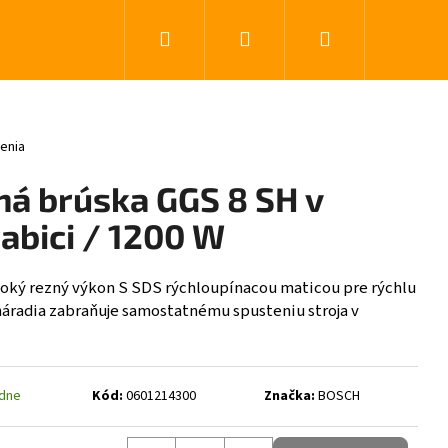
Hľadať
Prihlásenie
Nákupný koší
0 z 5 hviezdičiek.
enia
á brúska GGS 8 SH v
abici / 1200 W
oký rezný výkon S SDS rýchloupínacou maticou pre rýchlu
áradia zabraňuje samostatnému spusteniu stroja v
ždne
Kód:
0601214300
Značka:
BOSCH