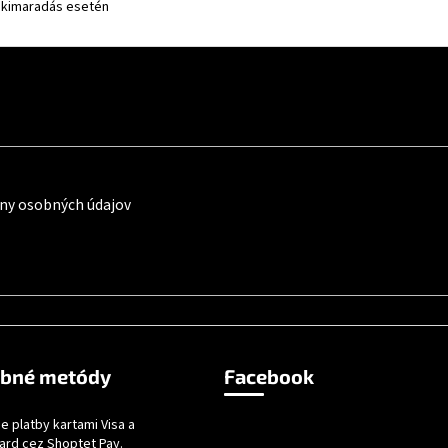
amkimaradás esetén
ny osobných údajov
obné metódy
Facebook
e platby kartami Visa a
ard cez Shoptet Pay.