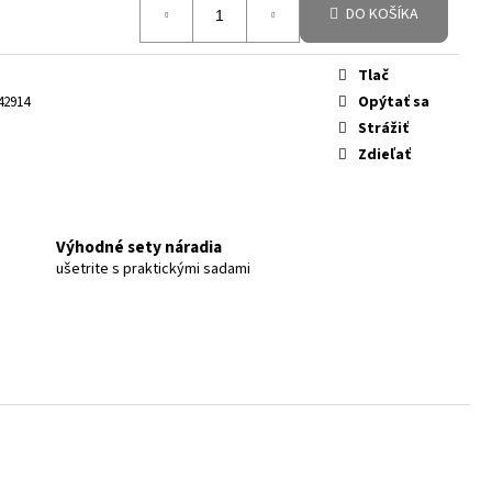
DO KOŠÍKA
Tlač
Opýtať sa
42914
Strážiť
Zdieľať
Výhodné sety náradia
ušetrite s praktickými sadami