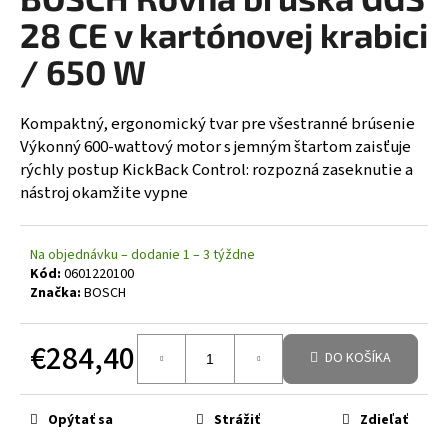
á
28 CE v kartónovej krabici
j
/ 650 W
s
ť
Kompaktný, ergonomický tvar pre všestranné brúsenie
?
Výkonný 600-wattový motor s jemným štartom zaisťuje
rýchly postup KickBack Control: rozpozná zaseknutie a
nástroj okamžite vypne
HĽADAŤ
Na objednávku – dodanie 1 – 3 týždne
Kód:
0601220100
Značka:
BOSCH
€284,40
DO KOŠÍKA
Jednotková cena:
Opýtať sa
Strážiť
Zdieľať