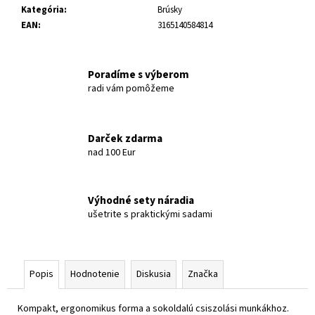
Kategória
:
Brúsky
EAN
:
3165140584814
Poradíme s výberom
radi vám pomôžeme
Darček zdarma
nad 100 Eur
Výhodné sety náradia
ušetrite s praktickými sadami
Popis
Hodnotenie
Diskusia
Značka
Kompakt, ergonomikus forma a sokoldalú csiszolási munkákhoz.