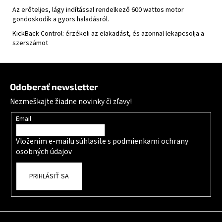
Az erőteljes, lágy indítással rendelkező 600 wattos motor
gondoskodik a gyors haladásról.
KickBack Control: érzékeli az elakadást, és azonnal lekapcsolja a
szerszámot
Zápätie
Odoberať newsletter
Nezmeškajte žiadne novinky či zľavy!
Email
Vložením e-mailu súhlasíte s
podmienkami ochrany
osobných údajov
PRIHLÁSIŤ SA