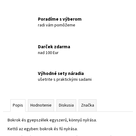
Poradíme s výberom
radi vám pomôžeme
Darček zdarma
nad 100 Eur
Výhodné sety náradia
ušetrite s praktickými sadami
Popis
Hodnotenie
Diskusia
Značka
Bokrok és gyepszélek egyszerű, könnyű nyírása.
Kettő az egyben: bokrok és fű nyírása.