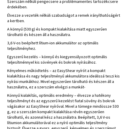
Szerszám nélküli pengecsere a problémamentes tartozékcsere
érdekében.
Élvezze a vezeték nélküli szabadságot a remek irányíthatóságért
a kertben.
A könnyű (530 g) és kompakt kialakítása miatt egyszerűen
tárolható és készen áll a használatra.
3,6 V-os beépített lítium-ion akkumulátor az optimális
teljesítményhez.
Egyszerű kezelés – könnyű és kiegyensúlyozott optimális
teljesítménnyel kis sövények és bokrok nyírásához.
Kényelmes működtetés – az EasyShear nyírót a kompakt
kialakítása és nagy teljesítményű akkumulátora ideálissá teszi kis
nyírási munkákhoz. Mivel egyszerűen tárolható és készen áll a
használatra, ez a szerszám elvégzi a munkát-
Könnyű kialakítás, optimális eredmény ‒ élvezze a hatékony
teljesítményt és az egyszerű kezelést fiatal sövény és bokrok
vágásakor az EasyShear nyíróval. Mivel a tömege mindössze 530
g, ez a szerszám kompakt kialakítása révén egyszerűen
tárolható, és azonnal kész a használatra. Beépített, 3,6 V-os
lítiumion akkumulátorával ez a nyíró optimális teljesítmény
biztosít. Élvezze a gyors, egyszerű, kényelmes és szerszámot