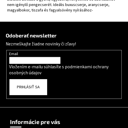
nem igénylő pengecserét. Ideális buxuscserje, aranycserje,
magyalbokor, tiszafa és fagyalsövény nyírásához-
Zápätie
Odoberať newsletter
Nezmeškajte žiadne novinky či zľavy!
Email
Vložením e-mailu súhlasíte s
podmienkami ochrany
osobných údajov
PRIHLÁSIŤ SA
Informácie pre vás