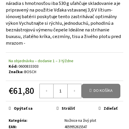
náradia s hmotnosťou iba 530 g uľahčuje skladovanie a je
pripravený na použitie Vďaka vstavanej 3,6 V lítium-
iónovej batérii poskytuje tento zastrihávač optimálny
výkon Vychutnajte si rýchlu, jednoduchú, pohodlnú a
beznástrojovú výmenu čepele Ideálne na strihanie
buxusu, zlatého kríka, cezmíny, tisu a živého plotu pred
mrazom -
Na objednávku – dodanie 1 – 3 týždne
Kód:
0600833303
Značka:
BOSCH
€61,80
DO KOŠÍKA
Jednotková cena:
Opýtať sa
Strážiť
Zdieľať
Kategória
:
Nožnice na živý plot
EAN
:
4059952615547