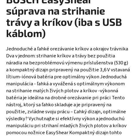
á
súprava na strihanie
j
trávy a kríkov (iba s USB
s
káblom)
ť
?
Jednoduché a ľahké orezávanie kríkov a okrajov trávnika
Dva v jednom: strihanie kríkov a trávy bez použitia
náradia na bezproblémovú výmenu príslušenstva (530 g)
a kompaktný dizajn pripravený na použitie 3,6 V vstavaná
HĽADAŤ
lítium-iónová batéria pre optimálny výkon Jednoduchá
manipulácia - ľahká a vyvážená s optimálnym výkonom
na strihanie malých živých plotov a kríkov -výkonná
batéria je ideálna na drobné orezávanie pri práci Tento
nástroj, ktorý sa ľahko skladuje a je pripravený na
použitie, zvládne svoju prácu – Ľahký dizajn, optimálne
výsledky? Vychutnajte si efektívny výkon a jednoduchú
manipuláciu pri strihaní mladých živých plotov a kríkov
pomocou nožnice EasyShear Kompaktný dizajn tohto