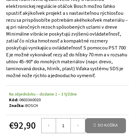
elektronickej regulácie otáčok Bosch možno ľahko
spustiť akýkoľvek projekt a s nastaviteľnou rýchlosťou
rezu sa prispôsobíte potrebám akéhokoľvek materiálu –
aj pri náročných rezoch spôsobených uzlami v dreve
Minimálne vibrácie poskytujú zvýšenú ovládateľnosť,
zatiaľ čo nízka hmotnosť a kompaktné rozmery
poskytujú vynikajúcu ovládateľnosť S pomocou PST 700
E je možné vykonávať rezy až do hĺbky 70 mm a v rozsahu
uhlov 45–90° do mnohých materiálov (napr. drevo,
laminovaná doska, hliník, plast) Vďaka systému SDS je
možné nože rýchlo a jednoducho vymeniť.
Na objednávku – dodanie 1 – 3 týždne
Kód:
06033A0020
Značka:
BOSCH
€92,90
DO KOŠÍKA
Jednotková cena: