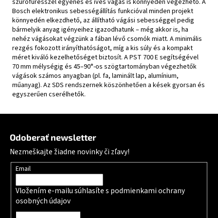
szúrófűrésszel egyenes és íves vágás is könnyedén végezhető. A
Bosch elektronikus sebességállítás funkcióval minden projekt
könnyedén elkezdhető, az állítható vágási sebességgel pedig
bármelyik anyag igényeihez igazodhatunk – még akkor is, ha
nehéz vágásokat végzünk a fában lévő csomók miatt. A minimális
rezgés fokozott irányíthatóságot, míg a kis súly és a kompakt
méret kiváló kezelhetőséget biztosít. A PST 700 E segítségével
70 mm mélységig és 45–90°-os szögtartományban végezhetők
vágások számos anyagban (pl. fa, laminált lap, alumínium,
műanyag). Az SDS rendszernek köszönhetően a kések gyorsan és
egyszerűen cserélhetők.
Zápätie
Odoberať newsletter
Nezmeškajte žiadne novinky či zľavy!
Email
Vložením e-mailu súhlasíte s
podmienkami ochrany
osobných údajov