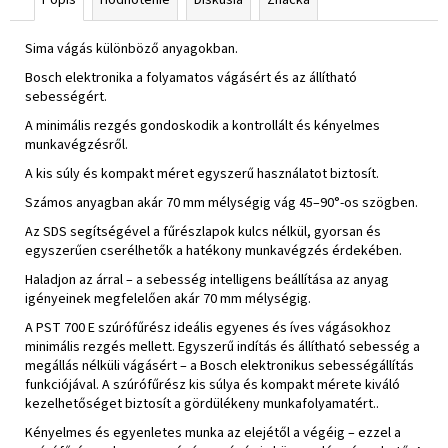
Sima vágás különböző anyagokban.
Bosch elektronika a folyamatos vágásért és az állítható
sebességért.
A minimális rezgés gondoskodik a kontrollált és kényelmes
munkavégzésről.
A kis súly és kompakt méret egyszerű használatot biztosít.
Számos anyagban akár 70 mm mélységig vág 45–90°-os szögben.
Az SDS segítségével a fűrészlapok kulcs nélkül, gyorsan és
egyszerűen cserélhetők a hatékony munkavégzés érdekében.
Haladjon az árral – a sebesség intelligens beállítása az anyag
igényeinek megfelelően akár 70 mm mélységig.
A PST 700 E szúrófűrész ideális egyenes és íves vágásokhoz
minimális rezgés mellett. Egyszerű indítás és állítható sebesség a
megállás nélküli vágásért – a Bosch elektronikus sebességállítás
funkciójával. A szúrófűrész kis súlya és kompakt mérete kiváló
kezelhetőséget biztosít a gördülékeny munkafolyamatért..
Kényelmes és egyenletes munka az elejétől a végéig – ezzel a