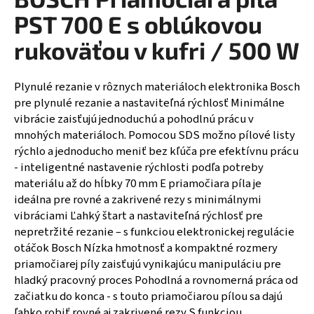
á
PST 700 E s oblúkovou
j
rukoväťou v kufri / 500 W
s
ť
Plynulé rezanie v rôznych materiáloch elektronika Bosch
?
pre plynulé rezanie a nastaviteľná rýchlosť Minimálne
vibrácie zaisťujú jednoduchú a pohodlnú prácu v
mnohých materiáloch. Pomocou SDS možno pílové listy
rýchlo a jednoducho meniť bez kľúča pre efektívnu prácu
HĽADAŤ
- inteligentné nastavenie rýchlosti podľa potreby
materiálu až do hĺbky 70 mm E priamočiara píla je
ideálna pre rovné a zakrivené rezy s minimálnymi
vibráciami Ľahký štart a nastaviteľná rýchlosť pre
nepretržité rezanie – s funkciou elektronickej regulácie
otáčok Bosch Nízka hmotnosť a kompaktné rozmery
priamočiarej píly zaisťujú vynikajúcu manipuláciu pre
hladký pracovný proces Pohodlná a rovnomerná práca od
začiatku do konca - s touto priamočiarou pílou sa dajú
ľahko robiť rovné aj zakrivené rezy S funkciou