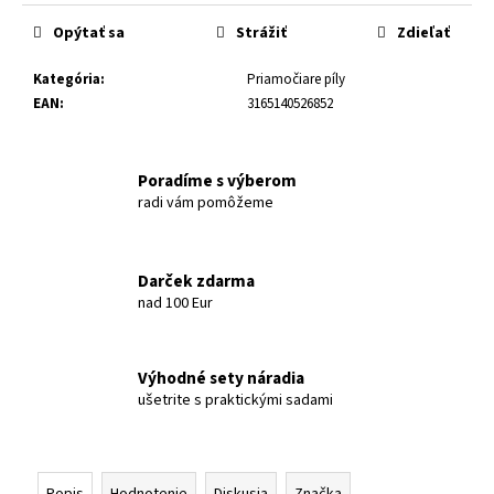
Opýtať sa
Strážiť
Zdieľať
Kategória
:
Priamočiare píly
EAN
:
3165140526852
Poradíme s výberom
radi vám pomôžeme
Darček zdarma
nad 100 Eur
Výhodné sety náradia
ušetrite s praktickými sadami
Popis
Hodnotenie
Diskusia
Značka