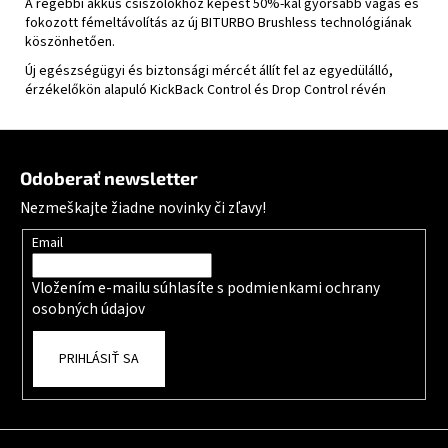
A régebbi akkus csiszolókhoz képest 50%-kal gyorsabb vágás és
fokozott fémeltávolítás az új BITURBO Brushless technológiának
köszönhetően.
Új egészségügyi és biztonsági mércét állít fel az egyedülálló,
érzékelőkön alapuló KickBack Control és Drop Control révén
Zápätie
Odoberať newsletter
Nezmeškajte žiadne novinky či zľavy!
Email
Vložením e-mailu súhlasíte s
podmienkami ochrany
osobných údajov
PRIHLÁSIŤ SA