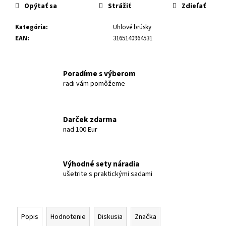
Opýtať sa
Strážiť
Zdieľať
Kategória
:
Uhlové brúsky
EAN
:
3165140964531
Poradíme s výberom
radi vám pomôžeme
Darček zdarma
nad 100 Eur
Výhodné sety náradia
ušetrite s praktickými sadami
Popis
Hodnotenie
Diskusia
Značka