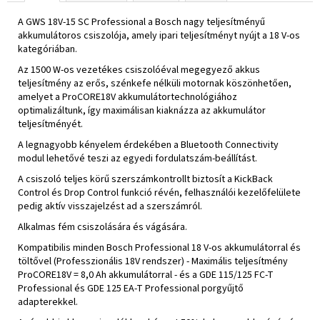
A GWS 18V-15 SC Professional a Bosch nagy teljesítményű
akkumulátoros csiszolója, amely ipari teljesítményt nyújt a 18 V-os
kategóriában.
Az 1500 W-os vezetékes csiszolóéval megegyező akkus
teljesítmény az erős, szénkefe nélküli motornak köszönhetően,
amelyet a ProCORE18V akkumulátortechnológiához
optimalizáltunk, így maximálisan kiaknázza az akkumulátor
teljesítményét.
A legnagyobb kényelem érdekében a Bluetooth Connectivity
modul lehetővé teszi az egyedi fordulatszám-beállítást.
A csiszoló teljes körű szerszámkontrollt biztosít a KickBack
Control és Drop Control funkció révén, felhasználói kezelőfelülete
pedig aktív visszajelzést ad a szerszámról.
Alkalmas fém csiszolására és vágására.
Kompatibilis minden Bosch Professional 18 V-os akkumulátorral és
töltővel (Professzionális 18V rendszer) - Maximális teljesítmény
ProCORE18V = 8,0 Ah akkumulátorral - és a GDE 115/125 FC-T
Professional és GDE 125 EA-T Professional porgyűjtő
adapterekkel.