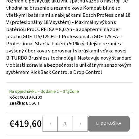
rozhranie poskytuje aktívnu spätnú väzbu o nástroji. Je
vhodná na brúsenie a rezanie kovu Kompatibilné so
všetkými batériami a nabíjačkami Bosch Professional 18
V (profesionálny 18 V systém) - Maximálny výkon s
batériou ProCORE18V = 8,0 Ah - a adaptérmi na zber
prachu GDE 115/125 FC-T Professional a GDE 125 EA-T
Professional Staršia batéria 50 % rýchlejšie rezanie a
zvýšený úber kovu v porovnaní s brúskami vďaka novej
BITURBO Brushless technológii Nastavuje nový štandard
v oblasti zdravia a bezpečnosti s unikátnym senzorovým
systémom KickBack Control a Drop Control
Na objednávku – dodanie 1 – 3 týždne
Kód:
06019H6100
Značka:
BOSCH
€419,60
DO KOŠÍKA
Jednotková cena: