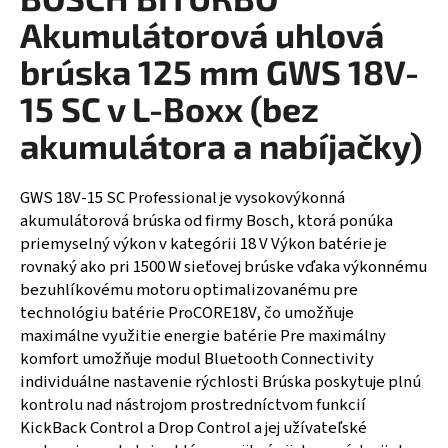
á
Akumulátorová uhlová
j
brúska 125 mm GWS 18V-
s
15 SC v L-Boxx (bez
ť
?
akumulátora a nabíjačky)
GWS 18V-15 SC Professional je vysokovýkonná
akumulátorová brúska od firmy Bosch, ktorá ponúka
HĽADAŤ
priemyselný výkon v kategórii 18 V Výkon batérie je
rovnaký ako pri 1500 W sieťovej brúske vďaka výkonnému
bezuhlíkovému motoru optimalizovanému pre
technológiu batérie ProCORE18V, čo umožňuje
maximálne využitie energie batérie Pre maximálny
komfort umožňuje modul Bluetooth Connectivity
individuálne nastavenie rýchlosti Brúska poskytuje plnú
kontrolu nad nástrojom prostredníctvom funkcií
KickBack Control a Drop Control a jej užívateľské