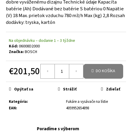
dobre vyváženému dizajnu Technické údaje Kapacita
batérie (Ah) Dodávané bez batérie S batériou 0 Napätie
(V) 18 Max. prietok vzduchu 780 m3/h Max (kg) 2,8 Rozsah
dodávky: tryska, kartón
Na objednávku – dodanie 1 – 3 týždne
Kód:
06008D2000
Značka:
BOSCH
€201,50
DO KOŠÍKA
Jednotková cena:
Opýtať sa
Strážiť
Zdieľať
Kategória
:
Fukáre a vysávače na lístie
EAN
:
4059952654898
Poradíme s výberom