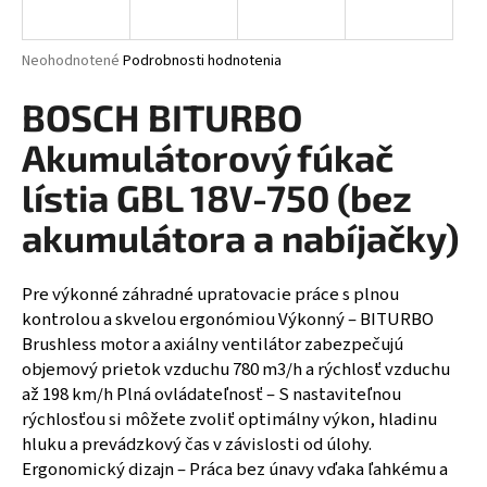
á
j
Priemerné hodnotenie produktu je 0,0 z 5 hviezdičiek.
Neohodnotené
Podrobnosti hodnotenia
s
BOSCH BITURBO
ť
?
Akumulátorový fúkač
lístia GBL 18V-750 (bez
akumulátora a nabíjačky)
HĽADAŤ
Pre výkonné záhradné upratovacie práce s plnou
kontrolou a skvelou ergonómiou Výkonný – BITURBO
Brushless motor a axiálny ventilátor zabezpečujú
objemový prietok vzduchu 780 m3/h a rýchlosť vzduchu
až 198 km/h Plná ovládateľnosť – S nastaviteľnou
rýchlosťou si môžete zvoliť optimálny výkon, hladinu
hluku a prevádzkový čas v závislosti od úlohy.
Ergonomický dizajn – Práca bez únavy vďaka ľahkému a