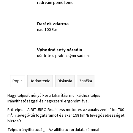
radi vám pomôžeme
Darček zdarma
nad 100 Eur
Výhodné sety náradia
ušetrite s praktickými sadami
Popis
Hodnotenie
Diskusia
Značka
Nagy teljesítményű kerti takarítási munkákhoz teljes
irányíthatósággal és nagyszerű ergonómiával
Erőteljes – A BITURBO Brushless motor és az axiális ventilátor 780
m³/h levegő-térfogatáramot és akár 198 km/h levegősebességet
biztosít
Teljes irányíthatóság – Az állítható fordulatszámmal