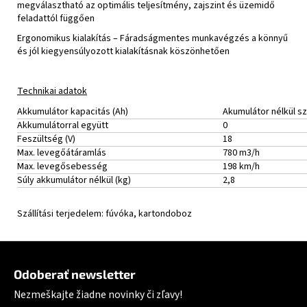
megválasztható az optimális teljesítmény, zajszint és üzemidő
feladattól függően
Ergonomikus kialakítás – Fáradságmentes munkavégzés a könnyű
és jól kiegyensúlyozott kialakításnak köszönhetően
Technikai adatok
Akkumulátor kapacitás (Ah)
Akumulátor nélkül szá
Akkumulátorral együtt
0
Feszültség (V)
18
Max. levegőátáramlás
780 m3/h
Max. levegősebesség
198 km/h
Súly akkumulátor nélkül (kg)
2,8
Szállítási terjedelem: fúvóka, kartondoboz
Zápätie
Odoberať newsletter
Nezmeškajte žiadne novinky či zľavy!