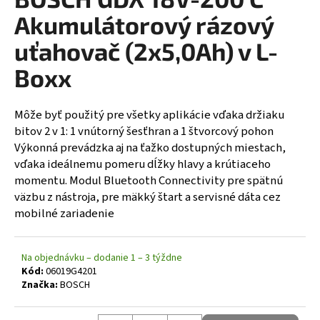
á
Akumulátorový rázový
j
uťahovač (2x5,0Ah) v L-
s
Boxx
ť
?
Môže byť použitý pre všetky aplikácie vďaka držiaku
bitov 2 v 1: 1 vnútorný šesťhran a 1 štvorcový pohon
Výkonná prevádzka aj na ťažko dostupných miestach,
vďaka ideálnemu pomeru dĺžky hlavy a krútiaceho
HĽADAŤ
momentu. Modul Bluetooth Connectivity pre spätnú
väzbu z nástroja, pre mäkký štart a servisné dáta cez
mobilné zariadenie
Na objednávku – dodanie 1 – 3 týždne
Kód:
06019G4201
Značka:
BOSCH