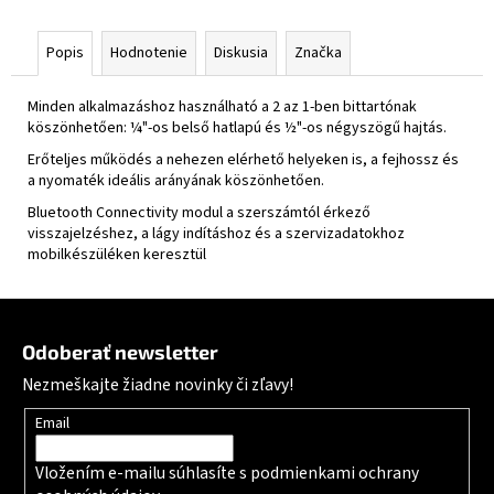
Popis
Hodnotenie
Diskusia
Značka
Minden alkalmazáshoz használható a 2 az 1-ben bittartónak
köszönhetően: ¼"-os belső hatlapú és ½"-os négyszögű hajtás.
Erőteljes működés a nehezen elérhető helyeken is, a fejhossz és
a nyomaték ideális arányának köszönhetően.
Bluetooth Connectivity modul a szerszámtól érkező
visszajelzéshez, a lágy indításhoz és a szervizadatokhoz
mobilkészüléken keresztül
Zápätie
Odoberať newsletter
Nezmeškajte žiadne novinky či zľavy!
Email
Vložením e-mailu súhlasíte s
podmienkami ochrany