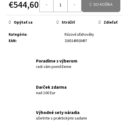
€544,60
DO KOŠÍKA
Jednotková cena:
Opýtať sa
Strážiť
Zdieľať
Kategória
:
Rázové uťahováky
EAN
:
3165140918497
Poradíme s výberom
radi vám pomôžeme
Darček zdarma
nad 100 Eur
Výhodné sety náradia
ušetrite s praktickými sadami