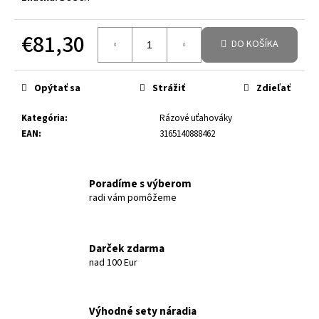
€81,30
DO KOŠÍKA
Jednotková cena:
Opýtať sa
Strážiť
Zdieľať
Kategória
:
Rázové uťahováky
EAN
:
3165140888462
Poradíme s výberom
radi vám pomôžeme
Darček zdarma
nad 100 Eur
Výhodné sety náradia