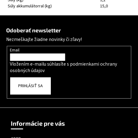
Súly akkumulátorral (kg)
15,0
Zápätie
Odoberať newsletter
Nezmeškajte žiadne novinky či zľavy!
Email
Vložením e-mailu súhlasíte s
podmienkami ochrany
osobných údajov
PRIHLÁSIŤ SA
Informácie pre vás