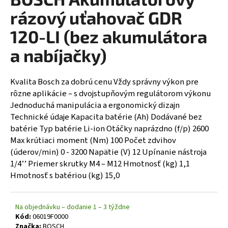
á
rázový uťahovač GDR
j
120-LI (bez akumulátora
s
a nabíjačky)
ť
?
Kvalita Bosch za dobrú cenu Vždy správny výkon pre
rôzne aplikácie – s dvojstupňovým regulátorom výkonu
Jednoduchá manipulácia a ergonomický dizajn
Technické údaje Kapacita batérie (Ah) Dodávané bez
HĽADAŤ
batérie Typ batérie Li-ion Otáčky naprázdno (f/p) 2600
Max krútiaci moment (Nm) 100 Počet zdvihov
(úderov/min) 0 - 3200 Napätie (V) 12 Upínanie nástroja
1/4’’ Priemer skrutky M4 – M12 Hmotnosť (kg) 1,1
Hmotnosť s batériou (kg) 15,0
Na objednávku – dodanie 1 – 3 týždne
Kód:
06019F0000
Značka:
BOSCH