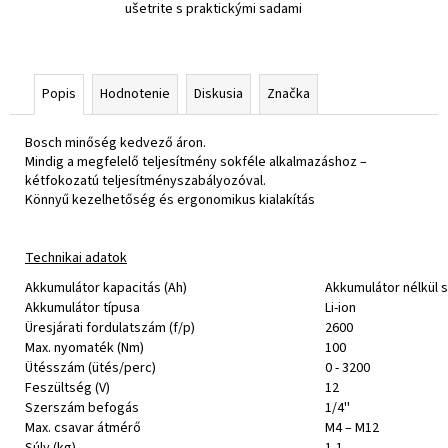
ušetrite s praktickými sadami
Popis
Hodnotenie
Diskusia
Značka
Bosch minőség kedvező áron.
Mindig a megfelelő teljesítmény sokféle alkalmazáshoz –
kétfokozatú teljesítményszabályozóval.
Könnyű kezelhetőség és ergonomikus kialakítás
Technikai adatok
Akkumulátor kapacitás (Ah)
Akkumulátor nélkül s
Akkumulátor típusa
Li-ion
Üresjárati fordulatszám (f/p)
2600
Max. nyomaték (Nm)
100
Ütésszám (ütés/perc)
0 - 3200
Feszültség (V)
12
Szerszám befogás
1/4''
Max. csavar átmérő
M4 – M12
Súly (kg)
1,1