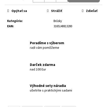
Jednotková cena:
Opýtať sa
Strážiť
Zdieľať
Kategória
:
Brúsky
EAN
:
3165140813280
Poradíme s výberom
radi vám pomôžeme
Darček zdarma
nad 100 Eur
Výhodné sety náradia
ušetrite s praktickými sadami