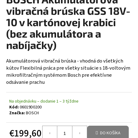
á
vibračná brúska GSS 18V-
j
10 v kartónovej krabici
s
(bez akumulátora a
ť
?
nabíjačky)
Akumulátorová vibračná brúska - vhodná do všetkých
kútov Flexibilná práca pre všetky situácie s 18-voltovým
HĽADAŤ
mikrofiltračným systémom Bosch pre efektívne
odsávanie prachu
Na objednávku – dodanie 1 – 3 týždne
Kód:
06019D0200
Značka:
BOSCH
€199,60
DO KOŠÍKA