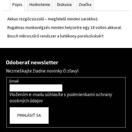
Popis
Hodnotenie
Diskusia
Značka
Akkus rezgőcsiszoló – megfelelő minden sarokhoz.
Rugalmas munkavégzés minden helyzetre egy 18 voltos akkuval.
Bosch mikroszűrő rendszer a hatékony porelszívásért
Zápätie
Odoberať newsletter
Nezmeškajte žiadne novinky či zľavy!
Email
Vložením e-mailu súhlasíte s
podmienkami ochrany
osobných údajov
PRIHLÁSIŤ SA