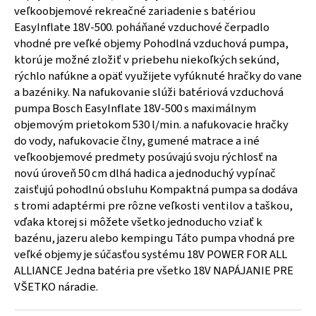
veľkoobjemové rekreačné zariadenie s batériou
EasyInflate 18V-500. poháňané vzduchové čerpadlo
vhodné pre veľké objemy Pohodlná vzduchová pumpa,
ktorú je možné zložiť v priebehu niekoľkých sekúnd,
rýchlo nafúkne a opäť využijete vyfúknuté hračky do vane
a bazéniky. Na nafukovanie slúži batériová vzduchová
pumpa Bosch EasyInflate 18V-500 s maximálnym
objemovým prietokom 530 l/min. a nafukovacie hračky
do vody, nafukovacie člny, gumené matrace a iné
veľkoobjemové predmety posúvajú svoju rýchlosť na
novú úroveň 50 cm dlhá hadica a jednoduchý vypínač
zaisťujú pohodlnú obsluhu Kompaktná pumpa sa dodáva
s tromi adaptérmi pre rôzne veľkosti ventilov a taškou,
vďaka ktorej si môžete všetko jednoducho vziať k
bazénu, jazeru alebo kempingu Táto pumpa vhodná pre
veľké objemy je súčasťou systému 18V POWER FOR ALL
ALLIANCE Jedna batéria pre všetko 18V NAPÁJANIE PRE
VŠETKO náradie.