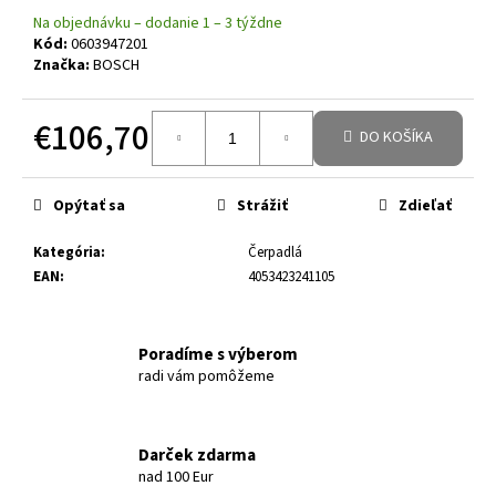
Na objednávku – dodanie 1 – 3 týždne
Kód:
0603947201
Značka:
BOSCH
€106,70
DO KOŠÍKA
Jednotková cena:
Opýtať sa
Strážiť
Zdieľať
Kategória
:
Čerpadlá
EAN
:
4053423241105
Poradíme s výberom
radi vám pomôžeme
Darček zdarma
nad 100 Eur