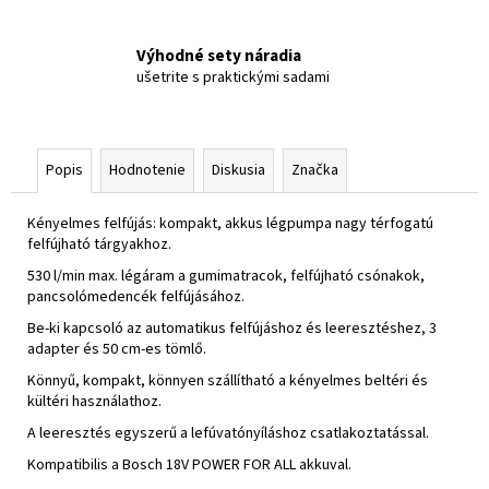
Výhodné sety náradia
ušetrite s praktickými sadami
Popis
Hodnotenie
Diskusia
Značka
Kényelmes felfújás: kompakt, akkus légpumpa nagy térfogatú
felfújható tárgyakhoz.
530 l/min max. légáram a gumimatracok, felfújható csónakok,
pancsolómedencék felfújásához.
Be-ki kapcsoló az automatikus felfújáshoz és leeresztéshez, 3
adapter és 50 cm-es tömlő.
Könnyű, kompakt, könnyen szállítható a kényelmes beltéri és
kültéri használathoz.
A leeresztés egyszerű a lefúvatónyíláshoz csatlakoztatással.
Kompatibilis a Bosch 18V POWER FOR ALL akkuval.