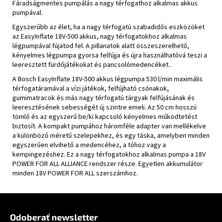
Fáradságmentes pumpálás a nagy térfogathoz alkalmas akkus
pumpával.
Egyszerűbb az élet, ha a nagy térfogatú szabadidős eszközöket
az EasyInflate 18V-500 akkus, nagy térfogatokhoz alkalmas
légpumpával fújatod fel. A pillanatok alatt összeszerelhető,
kényelmes légpumpa gyorsa felfújja és újra használhatóvá teszi a
leeresztett fürdőjátékokat és pancsolómedencéket..
A Bosch EasyInflate 18V-500 akkus légpumpa 530 l/min maximális
térfogatáramával a vízi játékok, felfújható csónakok,
gumimatracok és más nagy térfogatú tárgyak felfújásának és
leeresztésének sebességét új szintre emeli. Az 50 cm hosszú
tömlő és az egyszerű be/ki kapcsoló kényelmes működtetést
biztosít. A kompakt pumpához háromféle adapter van mellékelve
a különböző méretű szelepekhez, és egy táska, amelyben minden
egyszerűen elvihető a medencéhez, a tóhoz vagy a
kempingezéshez. Ez a nagy térfogatokhoz alkalmas pumpa a 18V
POWER FOR ALL ALLIANCE rendszer része. Egyetlen akkumulátor
minden 18V POWER FOR ALL szerszámhoz.
Zápätie
Odoberať newsletter