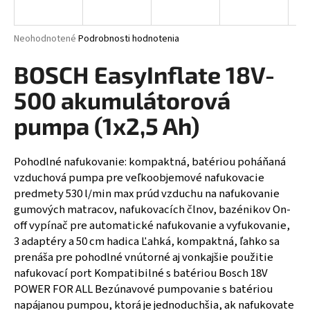
á
j
Priemerné hodnotenie produktu je 0,0 z 5 hviezdičiek.
Neohodnotené
Podrobnosti hodnotenia
s
BOSCH EasyInflate 18V-
ť
?
500 akumulátorová
pumpa (1x2,5 Ah)
Pohodlné nafukovanie: kompaktná, batériou poháňaná
HĽADAŤ
vzduchová pumpa pre veľkoobjemové nafukovacie
predmety 530 l/min max prúd vzduchu na nafukovanie
gumových matracov, nafukovacích člnov, bazénikov On-
off vypínač pre automatické nafukovanie a vyfukovanie,
3 adaptéry a 50 cm hadica Ľahká, kompaktná, ľahko sa
prenáša pre pohodlné vnútorné aj vonkajšie použitie
nafukovací port Kompatibilné s batériou Bosch 18V
POWER FOR ALL Bezúnavové pumpovanie s batériou
napájanou pumpou, ktorá je jednoduchšia, ak nafukovate