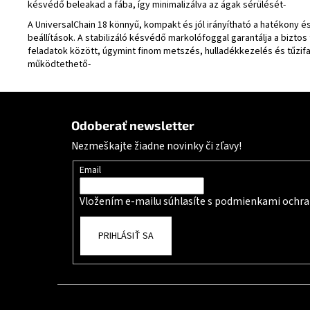
késvédő beleakad a fába, így minimalizálva az ágak sérülését-
A UniversalChain 18 könnyű, kompakt és jól irányítható a hatékony 
beállítások. A stabilizáló késvédő markolófoggal garantálja a bizto
feladatok között, úgymint finom metszés, hulladékkezelés és tűzi
működtethető-
Zápätie
Odoberať newsletter
Nezmeškajte žiadne novinky či zľavy!
Email
Vložením e-mailu súhlasíte s
podmienkami ochra
PRIHLÁSIŤ SA