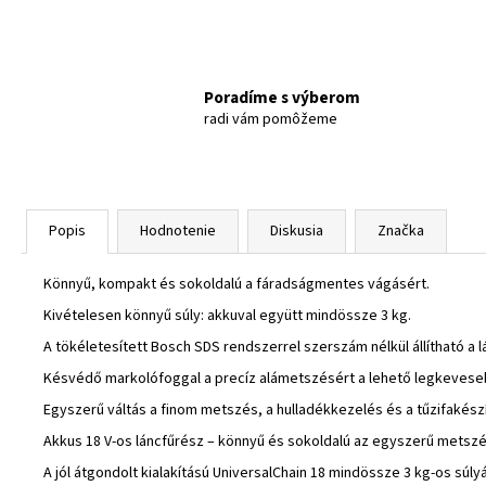
Poradíme s výberom
radi vám pomôžeme
Popis
Hodnotenie
Diskusia
Značka
Könnyű, kompakt és sokoldalú a fáradságmentes vágásért.
Kivételesen könnyű súly: akkuval együtt mindössze 3 kg.
A tökéletesített Bosch SDS rendszerrel szerszám nélkül állítható a 
Késvédő markolófoggal a precíz alámetszésért a lehető legkevese
Egyszerű váltás a finom metszés, a hulladékkezelés és a tűzifakész
Akkus 18 V-os láncfűrész – könnyű és sokoldalú az egyszerű metszé
A jól átgondolt kialakítású UniversalChain 18 mindössze 3 kg-os súl