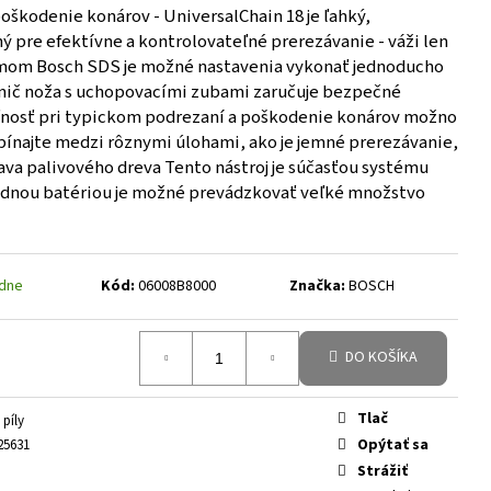
oškodenie konárov - UniversalChain 18 je ľahký,
 pre efektívne a kontrolovateľné prerezávanie - váži len
émom Bosch SDS je možné nastavenia vykonať jednoducho
ánič noža s uchopovacími zubami zaručuje bezpečné
eľnosť pri typickom podrezaní a poškodenie konárov možno
ínajte medzi rôznymi úlohami, ako je jemné prerezávanie,
va palivového dreva Tento nástroj je súčasťou systému
dnou batériou je možné prevádzkovať veľké množstvo
ždne
Kód:
06008B8000
Značka:
BOSCH
DO KOŠÍKA
Tlač
píly
Opýtať sa
25631
Strážiť