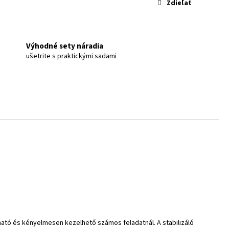
Zdieľať
Výhodné sety náradia
ušetrite s praktickými sadami
tható és kényelmesen kezelhető számos feladatnál. A stabilizáló