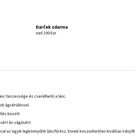
Darček zdarma
nad 100 Eur
lánc feszessége és cserélhető a lánc.
bb ágsérüléssel.
ítés között.
sért és vágásért.
yával az egyik legkönnyűbb láncfűrész. Ennek köszönhetően kiválóan irányí