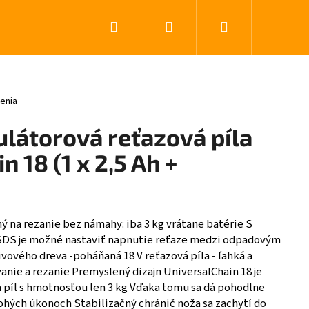
Hľadať
Prihlásenie
Nákupný koší
0 z 5 hviezdičiek.
enia
átorová reťazová píla
 18 (1 x 2,5 Ah +
 na rezanie bez námahy: iba 3 kg vrátane batérie S
DS je možné nastaviť napnutie reťaze medzi odpadovým
ového dreva -poháňaná 18 V reťazová píla - ľahká a
anie a rezanie Premyslený dizajn UniversalChain 18 je
h píl s hmotnosťou len 3 kg Vďaka tomu sa dá pohodlne
ohých úkonoch Stabilizačný chránič noža sa zachytí do