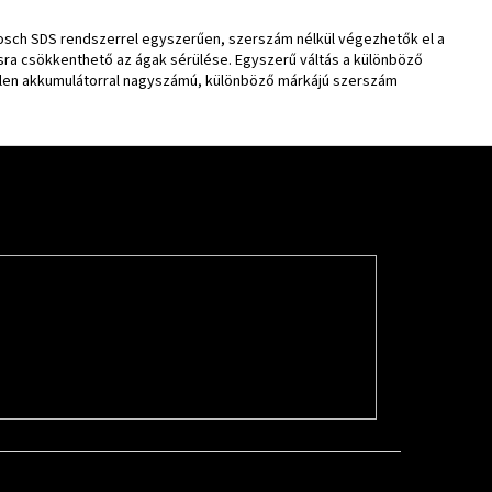
 Bosch SDS rendszerrel egyszerűen, szerszám nélkül végezhetők el a
lisra csökkenthető az ágak sérülése. Egyszerű váltás a különböző
etlen akkumulátorral nagyszámú, különböző márkájú szerszám