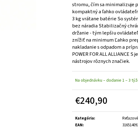
stromu, čím sa minimalizuje p
kompaktný a ľahko ovládateľný
3 kg vrátane batérie So syst
bez náradia Stabilizačný chr
držanie - tým lepšiu ovládat
znížiť na minimum Ľahko prep
nakladanie s odpadom a prípra
POWER FOR ALL ALLIANCE S je
nástrojov rôznych značiek.
Na objednávku – dodanie 1 – 3 tý
€240,90
Jednotková cena:
Kategória
:
Reťazové 
EAN
:
31651409