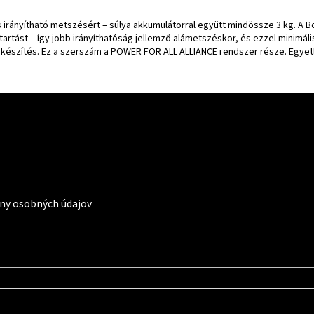
és irányítható metszésért – súlya akkumulátorral együtt mindössze 3 kg. A
s tartást – így jobb irányíthatóság jellemző alámetszéskor, és ezzel minimá
fakészítés. Ez a szerszám a POWER FOR ALL ALLIANCE rendszer része. Egy
ny osobných údajov