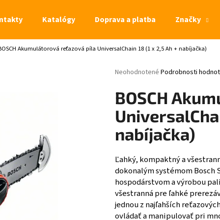
ntakty
Katalógy
Doprava a platba
Značky
BOSCH Akumulátorová reťazová píla UniversalChain 18 (1 x 2,5 Ah + nabíjačka)
Čo potrebujete nájsť?
Priemerné hodnotenie produktu je 0,
Neohodnotené
Podrobnosti hodnot
HĽADAŤ
BOSCH Akumul
UniversalChain
nabíjačka)
Ľahký, kompaktný a všestranný
dokonalým systémom Bosch S
hospodárstvom a výrobou paliv
všestranná pre ľahké prerezáv
jednou z najľahších reťazovýc
ovládať a manipulovať pri mn