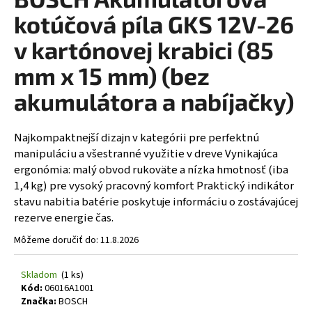
á
kotúčová píla GKS 12V-26
j
v kartónovej krabici (85
s
mm x 15 mm) (bez
ť
?
akumulátora a nabíjačky)
Najkompaktnejší dizajn v kategórii pre perfektnú
manipuláciu a všestranné využitie v dreve Vynikajúca
HĽADAŤ
ergonómia: malý obvod rukoväte a nízka hmotnosť (iba
1,4 kg) pre vysoký pracovný komfort Praktický indikátor
stavu nabitia batérie poskytuje informáciu o zostávajúcej
rezerve energie čas.
Môžeme doručiť do:
11.8.2026
Skladom
(1 ks)
Kód:
06016A1001
Značka:
BOSCH