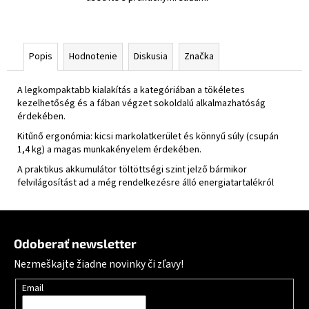
Popis
Hodnotenie
Diskusia
Značka
A legkompaktabb kialakítás a kategóriában a tökéletes
kezelhetőség és a fában végzet sokoldalú alkalmazhatóság
érdekében.
Kitűnő ergonómia: kicsi markolatkerület és könnyű súly (csupán
1,4 kg) a magas munkakényelem érdekében.
A praktikus akkumulátor töltöttségi szint jelző bármikor
felvilágosítást ad a még rendelkezésre álló energiatartalékról
Zápätie
Odoberať newsletter
Nezmeškajte žiadne novinky či zľavy!
Email