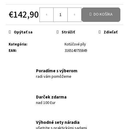
€142,90
DO KOŠÍKA
Jednotková cena:
Opýtať sa
Strážiť
Zdieľať
Kategória
:
Kotúčové píly
EAN
:
3165140755849
Poradíme s výberom
radi vám pomôžeme
Darček zdarma
nad 100 Eur
Výhodné sety náradia
ušetrite s praktickými sadami