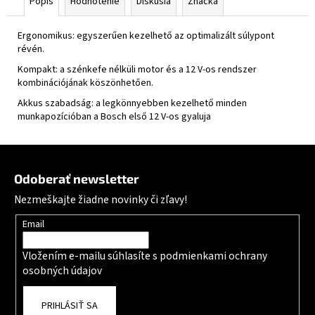
Popis
Hodnotenie
Diskusia
Značka
Ergonomikus: egyszerűen kezelhető az optimalizált súlypont
révén.
Kompakt: a szénkefe nélküli motor és a 12 V-os rendszer
kombinációjának köszönhetően.
Akkus szabadság: a legkönnyebben kezelhető minden
munkapozícióban a Bosch első 12 V-os gyaluja
Zápätie
Odoberať newsletter
Nezmeškajte žiadne novinky či zľavy!
Email
Vložením e-mailu súhlasíte s
podmienkami ochrany
osobných údajov
PRIHLÁSIŤ SA