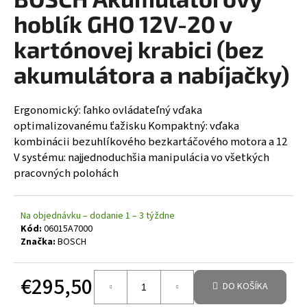
á
hoblík GHO 12V-20 v
j
kartónovej krabici (bez
s
akumulátora a nabíjačky)
ť
?
Ergonomický: ľahko ovládateľný vďaka
optimalizovanému ťažisku Kompaktný: vďaka
kombinácii bezuhlíkového bezkartáčového motora a 12
V systému: najjednoduchšia manipulácia vo všetkých
HĽADAŤ
pracovných polohách
Na objednávku – dodanie 1 – 3 týždne
Kód:
06015A7000
Značka:
BOSCH
€295,50
DO KOŠÍKA
Jednotková cena: