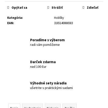
Opýtať sa
Strážiť
Zdieľať
Kategória
:
Hoblíky
EAN
:
3165140866583
Poradíme s výberom
radi vám pomôžeme
Darček zdarma
nad 100 Eur
Výhodné sety náradia
ušetrite s praktickými sadami