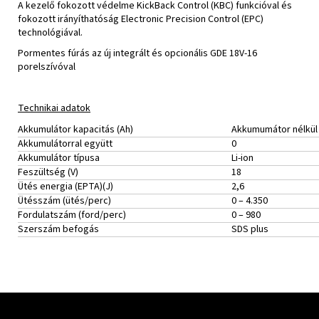
A kezelő fokozott védelme KickBack Control (KBC) funkcióval és
fokozott irányíthatóság Electronic Precision Control (EPC)
technológiával.
Pormentes fúrás az új integrált és opcionális GDE 18V-16
porelszívóval
Technikai adatok
Akkumulátor kapacitás (Ah)
Akkumumátor nélkül 
Akkumulátorral együtt
0
Akkumulátor típusa
Li-ion
Feszültség (V)
18
Ütés energia (EPTA)(J)
2,6
Ütésszám (ütés/perc)
0 – 4.350
Fordulatszám (ford/perc)
0 – 980
Szerszám befogás
SDS plus
Zápätie