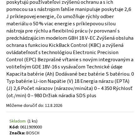
poskytujú používateľovi zvýšenú ochranu a s ich
pomocou sa s nástrojom ľahšie manipuluje poskytuje 2,6
J príklepovej energie, čo umožňuje rýchly odber
materiálu o 50 % viac energie s príklepovou silou
nástroja pre rýchlu a flexibilnú prácu (v porovnaní s
predchádzajúcim modelom GBH 18 V-EC Zvýšená obsluha
ochrana s funkciou KickBack Control (KBC) a zvýšená
ovládateľnosť s technológiou Electronic Precision
Control (EPC) Bezprašné vŕtanie s novým integrovaným a
voliteľným GDE 18V-16 s vysávačom Technické údaje
Kapacita batérie (Ah) Dodávané bez batérie S batériou. 0
Typ batérie Li-ion Napätie (V) 18 Energia nárazu (EPTA)
(J) 2,6 Počet nárazov (nárazov/minúta) 0 – 4 350 Rýchlosť
(ot./min) 0 – 980 Držiak náradia SDS plus
Môžeme doručiť do:
12.8.2026
Skladom
(1 ks)
Kód:
0611909000
Značka:
BOSCH