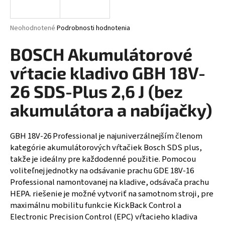
á
j
Priemerné hodnotenie produktu je 0,0 z 5 hviezdičiek.
Neohodnotené
Podrobnosti hodnotenia
s
BOSCH Akumulátorové
ť
?
vŕtacie kladivo GBH 18V-
26 SDS-Plus 2,6 J (bez
akumulátora a nabíjačky)
HĽADAŤ
GBH 18V-26 Professional je najuniverzálnejším členom
kategórie akumulátorových vŕtačiek Bosch SDS plus,
takže je ideálny pre každodenné použitie. Pomocou
voliteľnej jednotky na odsávanie prachu GDE 18V-16
Professional namontovanej na kladive, odsávača prachu
HEPA. riešenie je možné vytvoriť na samotnom stroji, pre
maximálnu mobilitu funkcie KickBack Control a
Electronic Precision Control (EPC) vŕtacieho kladiva