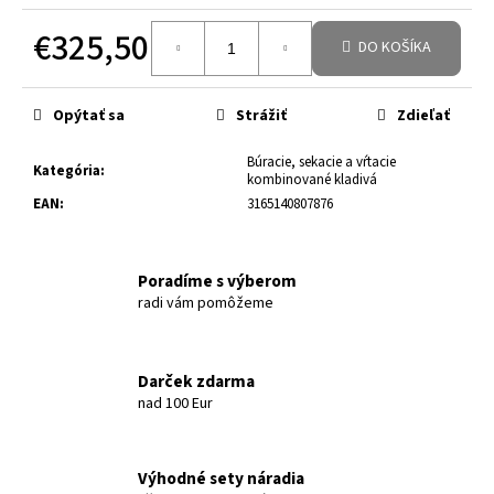
€325,50
DO KOŠÍKA
Jednotková cena:
Opýtať sa
Strážiť
Zdieľať
Búracie, sekacie a vŕtacie
Kategória
:
kombinované kladivá
EAN
:
3165140807876
Poradíme s výberom
radi vám pomôžeme
Darček zdarma
nad 100 Eur
Výhodné sety náradia