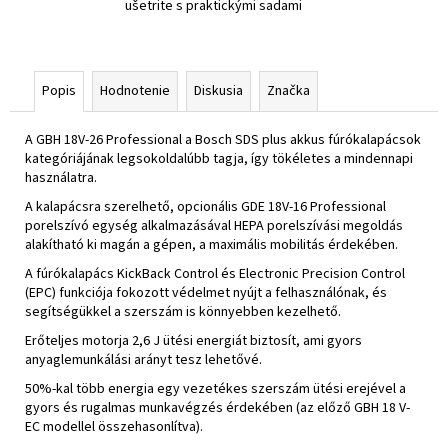
ušetrite s praktickými sadami
Popis
Hodnotenie
Diskusia
Značka
A GBH 18V-26 Professional a Bosch SDS plus akkus fúrókalapácsok
kategóriájának legsokoldalúbb tagja, így tökéletes a mindennapi
használatra.
A kalapácsra szerelhető, opcionális GDE 18V-16 Professional
porelszívó egység alkalmazásával HEPA porelszívási megoldás
alakítható ki magán a gépen, a maximális mobilitás érdekében.
A fúrókalapács KickBack Control és Electronic Precision Control
(EPC) funkciója fokozott védelmet nyújt a felhasználónak, és
segítségükkel a szerszám is könnyebben kezelhető.
Erőteljes motorja 2,6 J ütési energiát biztosít, ami gyors
anyaglemunkálási arányt tesz lehetővé.
50%-kal több energia egy vezetékes szerszám ütési erejével a
gyors és rugalmas munkavégzés érdekében (az előző GBH 18 V-
EC modellel összehasonlítva).