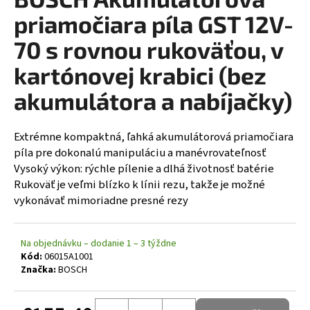
á
priamočiara píla GST 12V-
j
70 s rovnou rukoväťou, v
s
kartónovej krabici (bez
ť
?
akumulátora a nabíjačky)
Extrémne kompaktná, ľahká akumulátorová priamočiara
píla pre dokonalú manipuláciu a manévrovateľnosť
HĽADAŤ
Vysoký výkon: rýchle pílenie a dlhá životnosť batérie
Rukoväť je veľmi blízko k línii rezu, takže je možné
vykonávať mimoriadne presné rezy
Na objednávku – dodanie 1 – 3 týždne
Kód:
06015A1001
Značka:
BOSCH