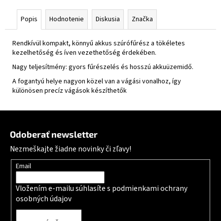
Popis
Hodnotenie
Diskusia
Značka
Rendkívül kompakt, könnyű akkus szúrófűrész a tökéletes
kezelhetőség és íven vezethetőség érdekében.
Nagy teljesítmény: gyors fűrészelés és hosszú akkuüzemidő.
A fogantyú helye nagyon közel van a vágási vonalhoz, így
különösen precíz vágások készíthetők
Zápätie
Odoberať newsletter
Nezmeškajte žiadne novinky či zľavy!
Email
Vložením e-mailu súhlasíte s
podmienkami ochrany
osobných údajov