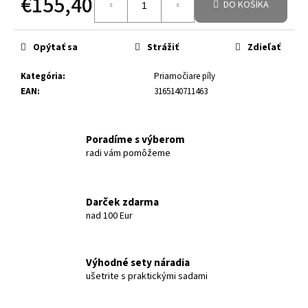
€155,40
DO KOŠÍKA
Jednotková cena:
Opýtať sa
Strážiť
Zdieľať
Kategória
:
Priamočiare píly
EAN
:
3165140711463
Poradíme s výberom
radi vám pomôžeme
Darček zdarma
nad 100 Eur
Výhodné sety náradia
ušetrite s praktickými sadami