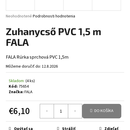
á
j
Priemerné hodnotenie produktu je 0,0 z 5 hviezdičiek.
Neohodnotené
Podrobnosti hodnotenia
s
Zuhanycső PVC 1,5 m
ť
?
FALA
FALA Rúrka sprchová PVC 1,5m
Môžeme doručiť do:
12.8.2026
HĽADAŤ
Skladom
(4 ks)
Kód:
75654
Značka:
FALA
€6,10
DO KOŠÍKA
Jednotková cena:
Opýtať sa
Strážiť
Zdieľať