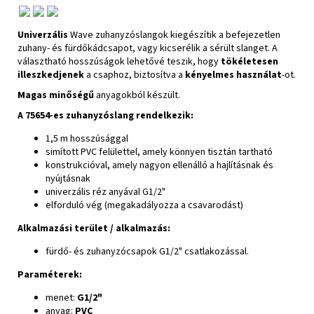
Univerzális
Wave zuhanyzóslangok kiegészítik a befejezetlen
zuhany- és fürdőkádcsapot, vagy kicserélik a sérült slanget. A
választható hosszúságok lehetővé teszik, hogy
tökéletesen
illeszkedjenek
a csaphoz, biztosítva a
kényelmes használat
-ot.
Magas minőségű
anyagokból készült.
A 75654-es zuhanyzóslang rendelkezik:
1,5 m hosszúsággal
simított PVC felülettel, amely könnyen tisztán tartható
konstrukcióval, amely nagyon ellenálló a hajlításnak és
nyújtásnak
univerzális réz anyával G1/2"
elforduló vég (megakadályozza a csavarodást)
Alkalmazási terület / alkalmazás:
fürdő- és zuhanyzócsapok G1/2" csatlakozással.
Paraméterek:
menet:
G1/2"
anyag:
PVC