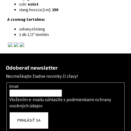
szín:
ezüst
slang hossza [cm]:
150
A csomag tartalma:
zuhanyzóslang
2 db 1/2" tömítés
Zápätie
Odoberať newsletter
Nezmeškajte žiadne novinky či zľavy!
Email
Vložením e-mailu súhlasíte s
podmienkami ochrany
osobných údajov
PRIHLÁSIŤ SA