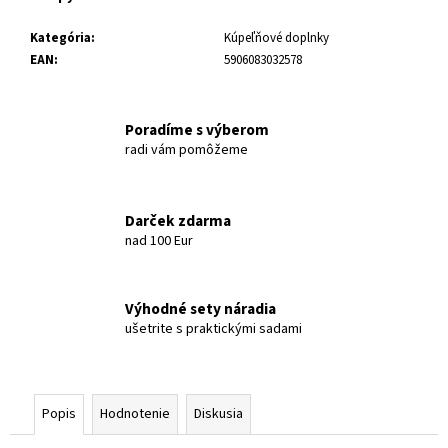
Kategória
:
Kúpeľňové doplnky
EAN
:
5906083032578
Poradíme s výberom
radi vám pomôžeme
Darček zdarma
nad 100 Eur
Výhodné sety náradia
ušetrite s praktickými sadami
Popis
Hodnotenie
Diskusia